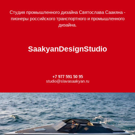
Студия промышленного дизайна Святослава Саакяна -
пионеры российского транспортного и промышленного
дизайна.
SaakyanDesignStudio
+7 977 591 50 95
studio@slavasaakyan.ru